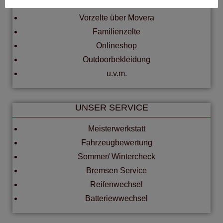
Campingzubehör
Vorzelte über Movera
Familienzelte
Onlineshop
Outdoorbekleidung
u.v.m.
UNSER SERVICE
Meisterwerkstatt
Fahrzeugbewertung
Sommer/ Wintercheck
Bremsen Service
Reifenwechsel
Batteriewwechsel