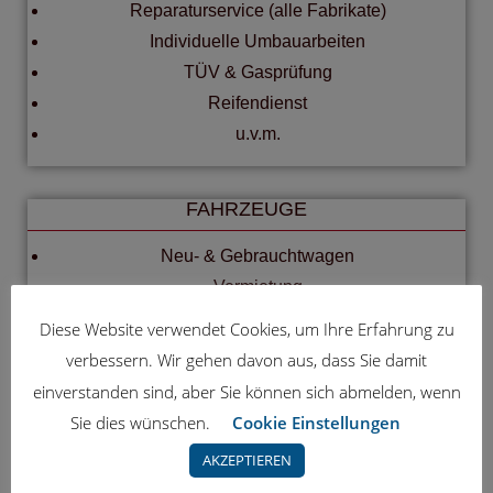
Reparaturservice (alle Fabrikate)
Individuelle Umbauarbeiten
TÜV & Gasprüfung
Reifendienst
u.v.m.
FAHRZEUGE
Neu- & Gebrauchtwagen
Vermietung
Probefahrt
Diese Website verwendet Cookies, um Ihre Erfahrung zu
Finanzierung
verbessern. Wir gehen davon aus, dass Sie damit
Export & Ankauf
einverstanden sind, aber Sie können sich abmelden, wenn
Sie dies wünschen.
Cookie Einstellungen
ZUBEHÖR & CO
AKZEPTIEREN